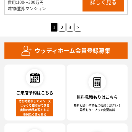
詳しく見る
費用:
100〜300万円
建物種別:
マンション
投
1
2
3
>
稿
の
ウッディホーム会員登録募集
ペ
ー
ジ
送
り
ご来店予約はこちら
無料見積もりはこちら
待ち時間なしでスムーズ
じっくり相談ができる
無料相談！何でもご相談ください！
実際の商品が見られる
見積もり・プラン変更無料
事例たくさんある