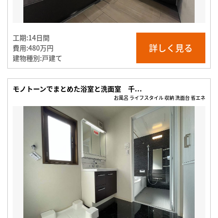
工期:
14日間
詳しく見る
費用:
480万円
建物種別:
戸建て
モノトーンでまとめた浴室と洗面室 千...
お風呂 ライフスタイル 収納 洗面台 省エネ