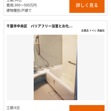
詳しく見る
費用:
300〜500万円
建物種別:
戸建て
千葉市中央区 バリアフリー浴室とお化...
お風呂 トイレ 洗面台
工期:
6日