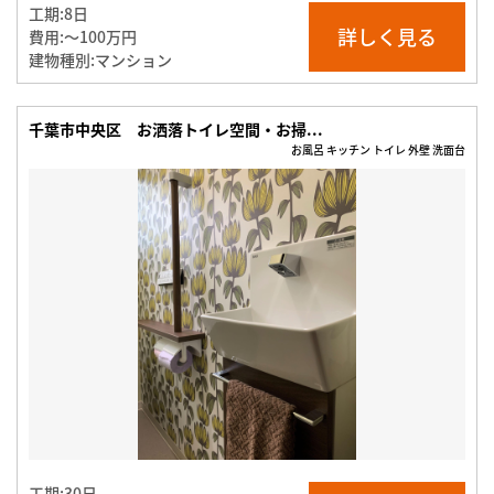
工期:
8日
詳しく見る
費用:
〜100万円
建物種別:
マンション
千葉市中央区 お洒落トイレ空間・お掃...
お風呂 キッチン トイレ 外壁 洗面台
工期:
30日