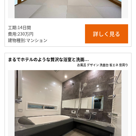
工期:
14日間
詳しく見る
費用:
230万円
建物種別:
マンション
まるでホテルのような贅沢な浴室と洗面...
お風呂 デザイン 洗面台 省エネ 窓周り