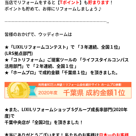
当店でリフォームをすると
【
Tポイント
】
も
貯まります
！
ポイントも貯めて、お得にリフォームしましょう♪
………………………………………………………………..
皆様のおかげで、ウッディホームは
★「
LIXIL
リフォームコンテスト」で 「３年連続、全国１位」
(LRS拠点部門)
★「コトリフォーム」ご提案ツールの 「ライフスタイルコンパス
活用部門」で 「２年連続、全国１位 」
★「ホームプロ」で成約金額
「千葉県１位」 を頂きました。
★また、LIXILリフォームショップ Sグループ成長率部門(2020年
度)で
千葉中央店が「全国2位」を頂きました！
本当にありがとうございます！ 私たちのお客様は
日本一のお客様