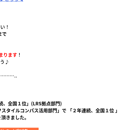
＊
さい！
まで
まります
！
ょう♪
……..
、全国１位」(LRS拠点部門)
フスタイルコンパス活用部門」で 「２年連続、全国１位 」
を頂きました。