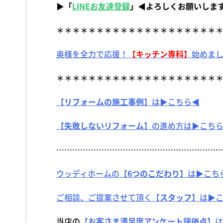
▶「
LINEお友達登録
」◀よろしくお願いしま
＊＊＊＊＊＊＊＊＊＊＊＊＊＊＊＊＊＊＊＊
奥様を全力で応援！
【
キッチン専科
】
始めま
＊＊＊＊＊＊＊＊＊＊＊＊＊＊＊＊＊＊＊＊
【
リフォームの施工事例
】は▶こちら◀
【
失敗しないリフォーム
】の進め方は▶こち
…………………………………………………………
ウッディホームの【
6つのこだわり
】は▶こち
ご相談、ご提案させて頂く【
スタッフ
】は▶
当店の
【
お客さま満足度アンケート評価点
】は