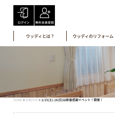
Skip
to
content
ウッディとは？
ウッディのリフォーム
HOME
>
お知らせ
>
1/15(土).16(日)は新春感謝イベント！開催！