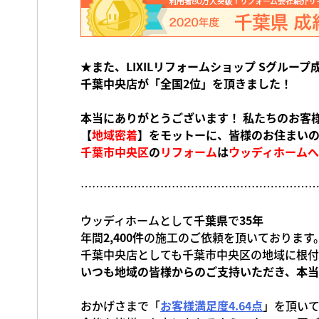
★また、LIXILリフォームショップ Sグループ成
千葉中央店が「全国2位」を頂きました！
本当にありがとうございます！ 私たちのお客
【
地域密着
】をモットーに、皆様のお住まいの
千葉市中央区
の
リフォーム
は
ウッディホームへ
……………………………………………………
ウッディホームとして
千葉県
で
35年
年間
2,400件
の施工のご依頼を頂いております
千葉中央店としても千葉市中央区の地域に根付
いつも地域の皆様からのご支持いただき、本
おかげさまで「
お客様満足度4.64点
」を頂いて