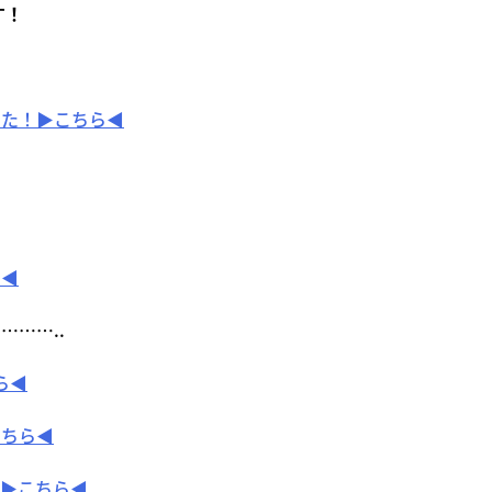
す！
＊
した！▶こちら◀
＊
ら◀
……..
ら◀
こちら◀
▶こちら◀