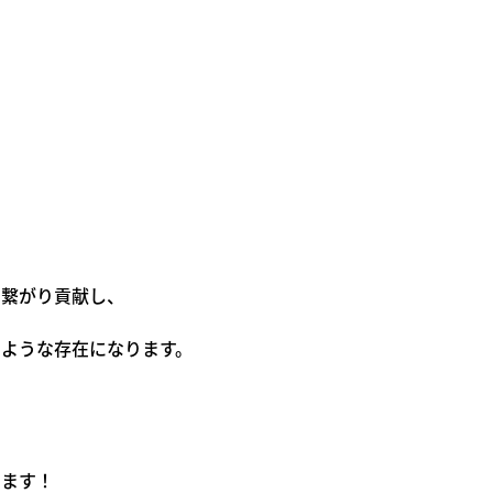
＊
て繋がり貢献し、
ような存在になります。
＊
きます！