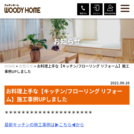
Skip
to
content
お知らせ
HOME
>
お知らせ
>
お料理上手な【キッチン/フローリング リフォーム】施工
事例UPしました
2021.09.16
お料理上手な【キッチン/フローリング リフォー
ム】施工事例UPしました
＊＊＊＊＊＊＊＊＊＊＊＊＊＊＊＊＊＊＊＊＊
最新キッチンの施工事例は▶こちら◀から