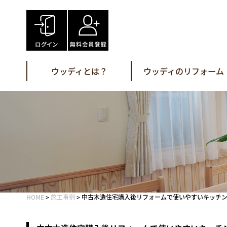
Skip
to
content
ウッディとは？
ウッディのリフォーム
HOME
>
施工事例
>
中古木造住宅購入後リフォームで使いやすいキッチ