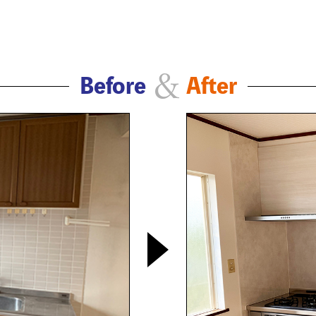
&
Before
After