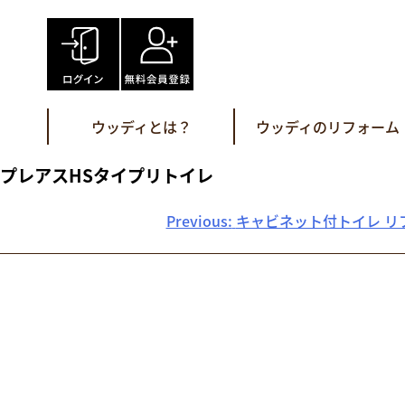
Skip
to
content
ウッディとは？
ウッディのリフォーム
プレアスHSタイプリトイレ
投
Previous:
キャビネット付トイレ リ
稿
ナ
ビ
ゲ
ー
シ
ョ