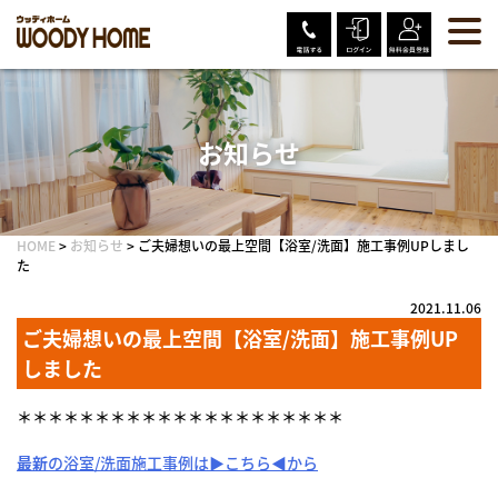
Skip
to
content
お知らせ
HOME
>
お知らせ
>
ご夫婦想いの最上空間【浴室/洗面】施工事例UPしまし
た
2021.11.06
ご夫婦想いの最上空間【浴室/洗面】施工事例UP
しました
＊＊＊＊＊＊＊＊＊＊＊＊＊＊＊＊＊＊＊＊＊
最新
の浴室/洗面施工事例は▶こちら◀から