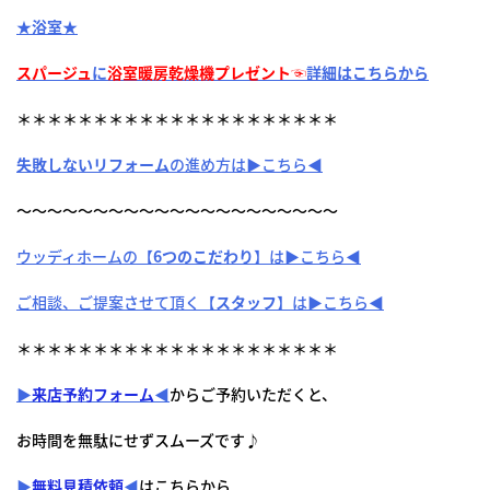
★浴室★
スパージュ
に
浴室暖房乾燥機プレゼント☜
詳細はこちらから
＊＊＊＊＊＊＊＊＊＊＊＊＊＊＊＊＊＊＊＊＊
失敗しないリフォーム
の進め方は▶こちら◀
～～～～～～～～～～～～～～～～～～～～～
ウッディホームの【
6つのこだわり
】は▶こちら◀
ご相談、ご提案させて頂く【
スタッフ
】は▶こちら◀
＊＊＊＊＊＊＊＊＊＊＊＊＊＊＊＊＊＊＊＊＊
▶
来店予約フォーム
◀
からご予約いただくと、
お時間を無駄にせずスムーズです♪
▶
無料見積依頼
◀
はこちらから